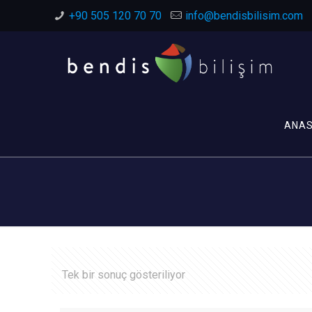
+90 505 120 70 70
info@bendisbilisim.com
ANA
Tek bir sonuç gösteriliyor