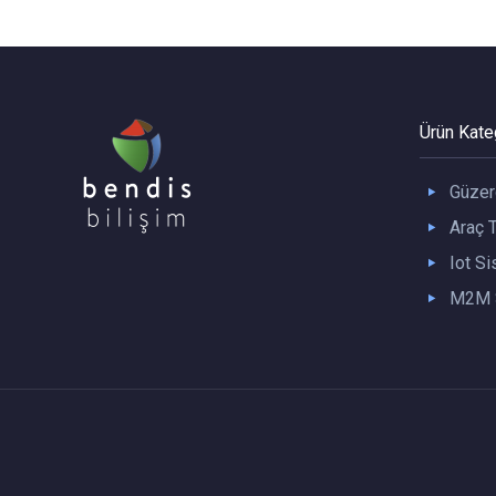
Ürün Kateg
Güzer
Araç T
Iot Si
M2M S