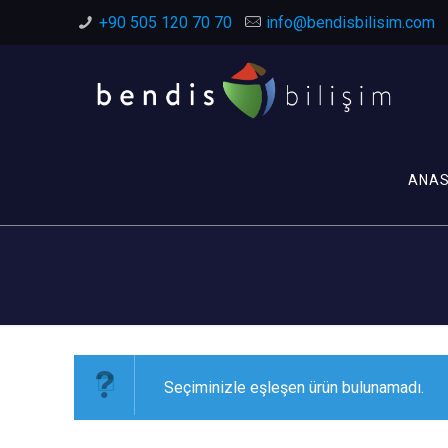
+90 505 120 70 70
info@bendisbilisim.com
ANA
Seçiminizle eşleşen ürün bulunamadı.