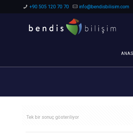
+90 505 120 70 70
info@bendisbilisim.com
ANA
Tek bir sonuç gösteriliyor