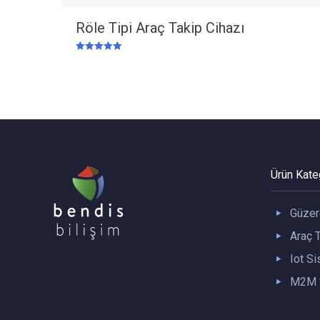
Röle Tipi Araç Takip Cihazı
5 üzerinden
5.00
oy aldı
Ürün Kateg
Güzer
Araç T
Iot Si
M2M S