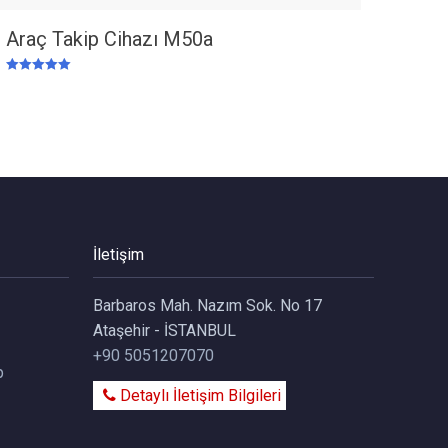
Araç Takip Cihazı M50a
5 üzerinden
5.00
oy aldı
İletişim
Barbaros Mah. Nazım Sok. No 17
Ataşehir - İSTANBUL
+90 5051207070
p
Detaylı İletişim Bilgileri