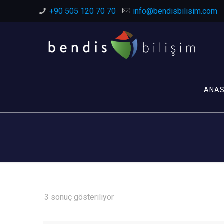
+90 505 120 70 70
info@bendisbilisim.com
ANA
3 sonuç gösteriliyor