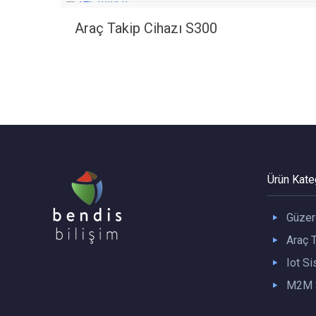
Araç Takip Cihazı S300
Ürün Kateg
Güzer
Araç T
Iot Si
M2M S