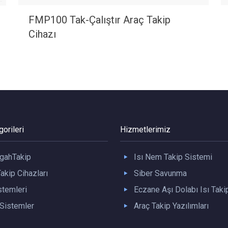
FMP100 Tak-Çalıştır Araç Takip
Cihazı
orileri
Hizmetlerimiz
gahTakip
Isı Nem Takip Sistemi
akip Cihazları
Siber Savunma
stemleri
Eczane Aşı Dolabı Isı Taki
istemler
Araç Takip Yazılımları