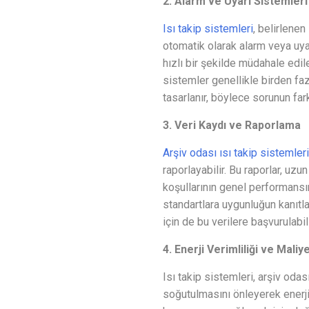
2. Alarm ve Uyarı Sistemleri
Isı takip sistemleri
, belirlenen
otomatik olarak alarm veya uya
hızlı bir şekilde müdahale edil
sistemler genellikle birden fa
tasarlanır, böylece sorunun far
3. Veri Kaydı ve Raporlama
Arşiv odası ısı takip sistemleri
raporlayabilir. Bu raporlar, uzu
koşullarının genel performansını
standartlara uygunluğun kanıtla
için de bu verilere başvurulabili
4. Enerji Verimliliği ve Mali
Isı takip sistemleri, arşiv odas
soğutulmasını önleyerek enerji v