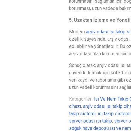
korunmasını sağlamak için doğr
korunması, uzun vadede bakım v
5. Uzaktan İzleme ve Yönet
Modern
arşiv odası ısı takip s
özellik sayesinde, arşiv odası 
edilebilir ve yönetilebilir. Bu 
arşiv odası olan kurumlar için b
Sonuç olarak, arşiv odası ısı ta
güvende tutmak için kritik bir r
veri kaydı ve raporlama gibi öz
uzun vadeli korunmasını sağlam
Kategoriler:
Isı Ve Nem Takip
cihazı
,
arşiv odası ısı takip cih
takip sistemi
,
ısı takip sisteml
server odası ısı takip
,
server o
soğuk hava deposu ısı ve nem 