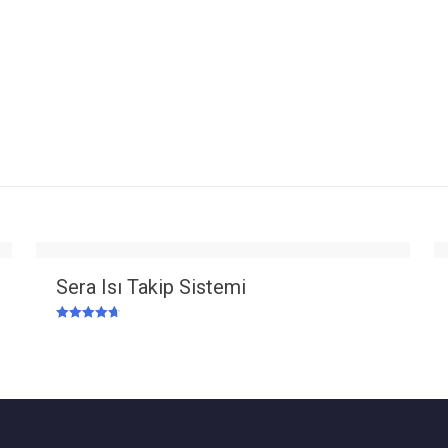
Sera Isı Takip Sistemi
5 üzerinden
4.67
oy aldı