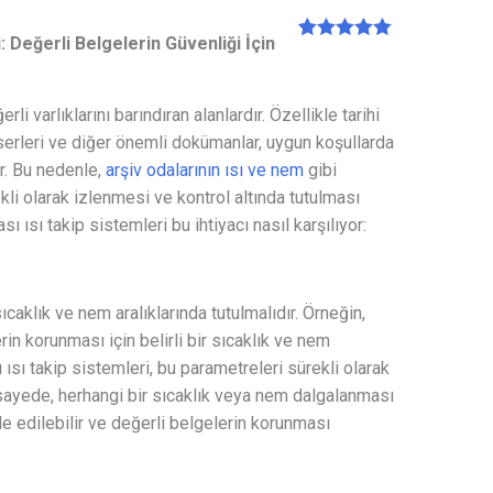
: Değerli Belgelerin Güvenliği İçin
1
müşteri
puanına
dayanarak 5
üzerinden
rli varlıklarını barındıran alanlardır. Özellikle tarihi
5.00
puan
serleri ve diğer önemli dokümanlar, uygun koşullarda
aldı
r. Bu nedenle,
arşiv odalarının ısı ve nem
gibi
li olarak izlenmesi ve kontrol altında tutulması
ı ısı takip sistemleri bu ihtiyacı nasıl karşılıyor:
sıcaklık ve nem aralıklarında tutulmalıdır. Örneğin,
rin korunması için belirli bir sıcaklık ve nem
 ısı takip sistemleri, bu parametreleri sürekli olarak
u sayede, herhangi bir sıcaklık veya nem dalgalanması
e edilebilir ve değerli belgelerin korunması