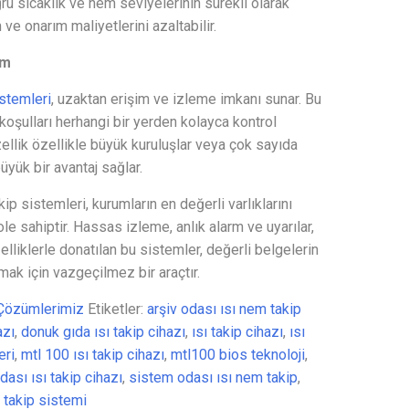
u sıcaklık ve nem seviyelerinin sürekli olarak
e onarım maliyetlerini azaltabilir.
im
istemleri
, uzaktan erişim ve izleme imkanı sunar. Bu
koşulları herhangi bir yerden kolayca kontrol
özellik özellikle büyük kuruluşlar veya çok sayıda
üyük bir avantaj sağlar.
kip sistemleri, kurumların en değerli varlıklarını
ole sahiptir. Hassas izleme, anlık alarm ve uyarılar,
elliklerle donatılan bu sistemler, değerli belgelerin
ak için vazgeçilmez bir araçtır.
 Çözümlerimiz
Etiketler:
arşiv odası ısı nem takip
azı
,
donuk gıda ısı takip cihazı
,
ısı takip cihazı
,
ısı
eri
,
mtl 100 ısı takip cihazı
,
mtl100 bios teknoloji
,
dası ısı takip cihazı
,
sistem odası ısı nem takip
,
takip sistemi