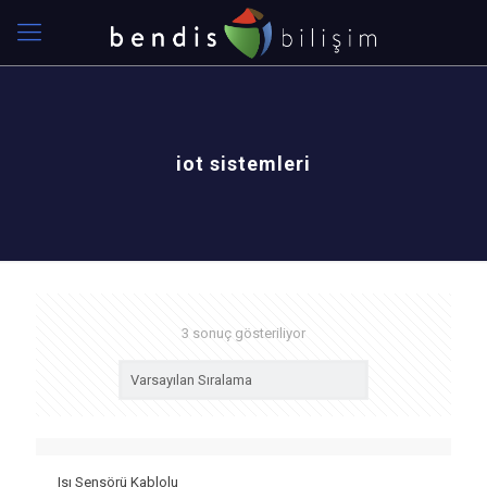
iot sistemleri
3 sonuç gösteriliyor
Isı Sensörü Kablolu