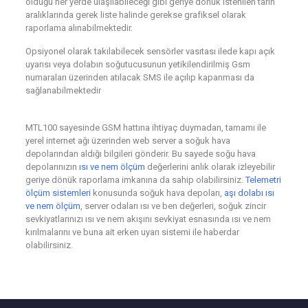
olduğu her yerde ulaşılabileceği gibi geriye dönük istenilen tarih
aralıklarında gerek liste halinde gerekse grafiksel olarak
raporlama alınabilmektedir.
Opsiyonel olarak takılabilecek sensörler vasıtası ilede kapı açık
uyarısı veya dolabın soğutucusunun yetikilendirilmiş Gsm
numaraları üzerinden atılacak SMS ile açılıp kapanması da
sağlanabilmektedir
MTL100 sayesinde GSM hattına ihtiyaç duymadan, tamamı ile
yerel internet ağı üzerinden web server a soğuk hava
depolarından aldığı bilgileri gönderir. Bu sayede soğu hava
depolarınızın
ısı ve nem ölçüm
değerlerini anlık olarak izleyebilir
geriye dönük raporlama imkanına da sahip olabilirsiniz.
Telemetri
ölçüm sistemleri
konusunda soğuk hava depoları,
aşı dolabı ısı
ve nem ölçüm
, server odaları ısı ve ben değerleri, soğuk zincir
sevkiyatlarınızı ısı ve nem akışını sevkiyat esnasında ısı ve nem
kırılmalarını ve buna ait erken uyarı sistemi ile haberdar
olabilirsiniz.