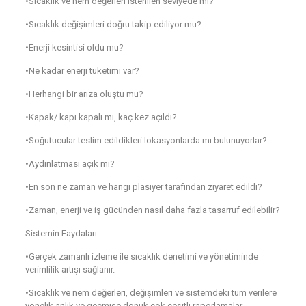
•Sıcaklık ve nem değerleri istenilen seviyede mi?
•Sıcaklık değişimleri doğru takip ediliyor mu?
•Enerji kesintisi oldu mu?
•Ne kadar enerji tüketimi var?
•Herhangi bir arıza oluştu mu?
•Kapak/ kapı kapalı mı, kaç kez açıldı?
•Soğutucular teslim edildikleri lokasyonlarda mı bulunuyorlar?
•Aydınlatması açık mı?
•En son ne zaman ve hangi plasiyer tarafından ziyaret edildi?
•Zaman, enerji ve iş gücünden nasıl daha fazla tasarruf edilebilir?
Sistemin Faydaları
•Gerçek zamanlı izleme ile sıcaklık denetimi ve yönetiminde
verimlilik artışı sağlanır.
•Sıcaklık ve nem değerleri, değişimleri ve sistemdeki tüm verilere
yönelik anlık ve geçmişe dönük çok çeşitli raporlamalar,