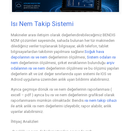
Isı Nem Takip Sistemi
Makineler arası iletişim olarak değerlendirebileceğimiz BENDIS
M2M çözümleri sayesinde, sahada bulunan her tür makineden
dilediğiniz veriler toplanarak bilgisayar, akıllı telefon, tablet
bilgisayarlardan takibinin yapılması sağlanır.
Soğuk hava
depolarının ısı ve nem
değerlerinin ölçülmesi,
Sistem odaları ısı
nem
değerlerinin ölçülmesi, şirket evraklarının bulunduğu
arşiv
odalarının ısı ve nem
değerlerinin ölçülmesi ve bu ölçümü yapılan
değerlerin alt ve üst değer sınırlarında uyarı sistemi ile IOS ve
Adroid uygulama üzerinden anlık uyarı bildirimi alabilirsiniz.
Ayrıca geçmişe dönük ısı ve nem değerlerinin raporlanması (
excell – pdf ) ayrıca bu ısı ve nem değerlerinin grafiksel olarak
raporlanmasını mümkün olmaktadır. Bendis
ısı nem takip cihazı
ile artık anlık ısı nem değerlerini izleyebilir, rapor alabilir, anlık
uyarılar alabilirsiniz.
İhtiyaç Analizleri