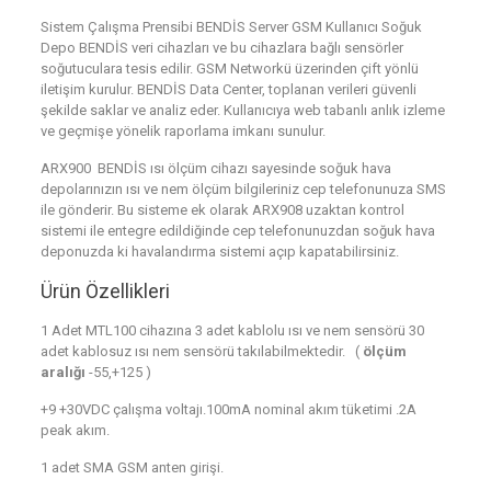
Sistem Çalışma Prensibi BENDİS Server GSM Kullanıcı Soğuk
Depo BENDİS veri cihazları ve bu cihazlara bağlı sensörler
soğutuculara tesis edilir. GSM Networkü üzerinden çift yönlü
iletişim kurulur. BENDİS Data Center, toplanan verileri güvenli
şekilde saklar ve analiz eder. Kullanıcıya web tabanlı anlık izleme
ve geçmişe yönelik raporlama imkanı sunulur.
ARX900 BENDİS ısı ölçüm cihazı sayesinde soğuk hava
depolarınızın ısı ve nem ölçüm bilgileriniz cep telefonunuza SMS
ile gönderir. Bu sisteme ek olarak ARX908 uzaktan kontrol
sistemi ile entegre edildiğinde cep telefonunuzdan soğuk hava
deponuzda ki havalandırma sistemi açıp kapatabilirsiniz.
Ürün Özellikleri
1 Adet MTL100 cihazına 3 adet kablolu ısı ve nem sensörü 30
adet kablosuz ısı nem sensörü takılabilmektedir. (
ölçüm
aralığı
-55,+125 )
+9 +30VDC çalışma voltajı.100mA nominal akım tüketimi .2A
peak akım.
1 adet SMA GSM anten girişi.