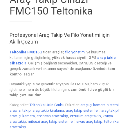
FMC150 Teltonika
Profesyonel Araç Takip Ve Filo Yönetimi için
Akıllı Çözüm
Teltonika FMC150
, ticari araçlar,
filo yönetimi
ve kurumsal
kullanım için geliştirilmiş,
yüksek hassasiyetli GPS
araç takip
cihazıdır
. Gelişmiş bağlantı seçenekleri, CANBUS desteği ve
gerçek zamanlı veri aktarımı sayesinde araçlarınız üzerinde
tam
kontrol
sağlar.
Dayanıklı yapısı ve güvenilir altyapısı ile FMC150, hem küçük
işletmeler hem de büyük filolar için
uzun ömürlü ve güçlü bir
takip çözümüdür
.
Kategoriler:
Teltonika Ürün Grubu
Etiketler:
araç içi kamera sistemi
,
araç ısı takip
,
araç takip kiralama
,
araç takip sistemleri
,
araç takipli
araç içi kamera
,
erzincan araç takip
,
erzurum araç takip
,
konya
araç takip
,
mitsuzi araç takip sistemleri
,
sivas araç takip
,
teltonika
araç takip