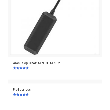
Araç Takip Cihazı Mini Pilli MR1621
5 üzerinden
4.87
oy aldı
ProBusıness
5 üzerinden
4.67
oy aldı