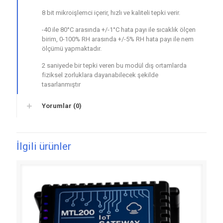
8 bit mikroişlemci içerir, hızlı ve kaliteli tepki verir.
-40 ile 80°C arasında +/-1°C hata payı ile sıcaklık ölçen
birim, 0-100% RH arasında +/-5% RH hata payı ile nem
ölçümü yapmaktadır.
2 saniyede bir tepki veren bu modül dış ortamlarda
fiziksel zorluklara dayanabilecek şekilde
tasarlanmıştır
Yorumlar (0)
İlgili ürünler