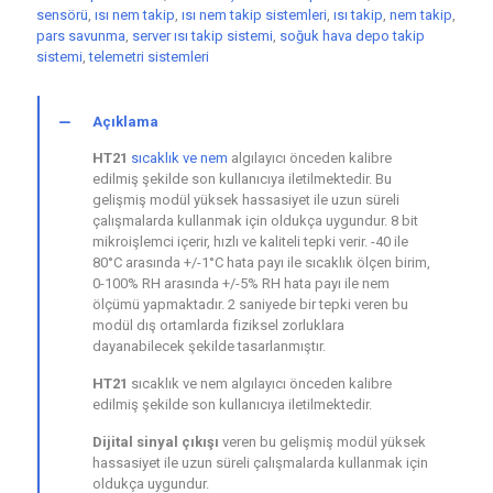
sensörü
,
ısı nem takip
,
ısı nem takip sistemleri
,
ısı takip
,
nem takip
,
pars savunma
,
server ısı takip sistemi
,
soğuk hava depo takip
sistemi
,
telemetri sistemleri
Açıklama
HT21
sıcaklık ve nem
algılayıcı önceden kalibre
edilmiş şekilde son kullanıcıya iletilmektedir. Bu
gelişmiş modül yüksek hassasiyet ile uzun süreli
çalışmalarda kullanmak için oldukça uygundur. 8 bit
mikroişlemci içerir, hızlı ve kaliteli tepki verir. -40 ile
80°C arasında +/-1°C hata payı ile sıcaklık ölçen birim,
0-100% RH arasında +/-5% RH hata payı ile nem
ölçümü yapmaktadır. 2 saniyede bir tepki veren bu
modül dış ortamlarda fiziksel zorluklara
dayanabilecek şekilde tasarlanmıştır.
HT21
sıcaklık ve nem algılayıcı önceden kalibre
edilmiş şekilde son kullanıcıya iletilmektedir.
Dijital sinyal çıkışı
veren bu gelişmiş modül yüksek
hassasiyet ile uzun süreli çalışmalarda kullanmak için
oldukça uygundur.