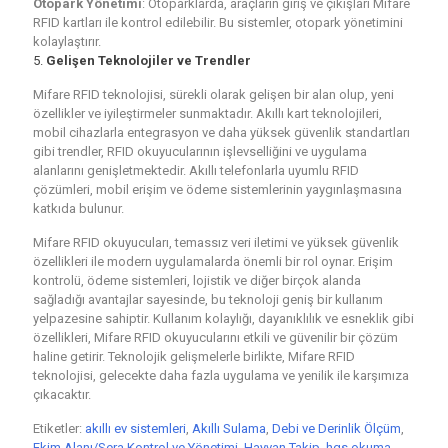
Otopark Yönetimi
: Otoparklarda, araçların giriş ve çıkışları Mifare
RFID kartları ile kontrol edilebilir. Bu sistemler, otopark yönetimini
kolaylaştırır.
5.
Gelişen Teknolojiler ve Trendler
Mifare RFID teknolojisi, sürekli olarak gelişen bir alan olup, yeni
özellikler ve iyileştirmeler sunmaktadır. Akıllı kart teknolojileri,
mobil cihazlarla entegrasyon ve daha yüksek güvenlik standartları
gibi trendler, RFID okuyucularının işlevselliğini ve uygulama
alanlarını genişletmektedir. Akıllı telefonlarla uyumlu RFID
çözümleri, mobil erişim ve ödeme sistemlerinin yaygınlaşmasına
katkıda bulunur.
Mifare RFID okuyucuları, temassız veri iletimi ve yüksek güvenlik
özellikleri ile modern uygulamalarda önemli bir rol oynar. Erişim
kontrolü, ödeme sistemleri, lojistik ve diğer birçok alanda
sağladığı avantajlar sayesinde, bu teknoloji geniş bir kullanım
yelpazesine sahiptir. Kullanım kolaylığı, dayanıklılık ve esneklik gibi
özellikleri, Mifare RFID okuyucularını etkili ve güvenilir bir çözüm
haline getirir. Teknolojik gelişmelerle birlikte, Mifare RFID
teknolojisi, gelecekte daha fazla uygulama ve yenilik ile karşımıza
çıkacaktır.
Etiketler:
akıllı ev sistemleri
,
Akıllı Sulama
,
Debi ve Derinlik Ölçüm
,
Ekim Alanı/Sera Kontrol ve Yönetimi
,
Hayvan Takip
,
hgs okuma