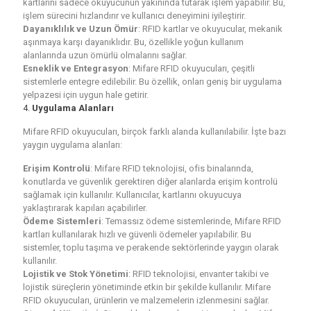
kartlarını sadece okuyucunun yakınında tutarak işlem yapabilir. Bu,
işlem sürecini hızlandırır ve kullanıcı deneyimini iyileştirir.
Dayanıklılık ve Uzun Ömür
: RFID kartlar ve okuyucular, mekanik
aşınmaya karşı dayanıklıdır. Bu, özellikle yoğun kullanım
alanlarında uzun ömürlü olmalarını sağlar.
Esneklik ve Entegrasyon
: Mifare RFID okuyucuları, çeşitli
sistemlerle entegre edilebilir. Bu özellik, onları geniş bir uygulama
yelpazesi için uygun hale getirir.
4.
Uygulama Alanları
Mifare RFID okuyucuları, birçok farklı alanda kullanılabilir. İşte bazı
yaygın uygulama alanları:
Erişim Kontrolü
: Mifare RFID teknolojisi, ofis binalarında,
konutlarda ve güvenlik gerektiren diğer alanlarda erişim kontrolü
sağlamak için kullanılır. Kullanıcılar, kartlarını okuyucuya
yaklaştırarak kapıları açabilirler.
Ödeme Sistemleri
: Temassız ödeme sistemlerinde, Mifare RFID
kartları kullanılarak hızlı ve güvenli ödemeler yapılabilir. Bu
sistemler, toplu taşıma ve perakende sektörlerinde yaygın olarak
kullanılır.
Lojistik ve Stok Yönetimi
: RFID teknolojisi, envanter takibi ve
lojistik süreçlerin yönetiminde etkin bir şekilde kullanılır. Mifare
RFID okuyucuları, ürünlerin ve malzemelerin izlenmesini sağlar.