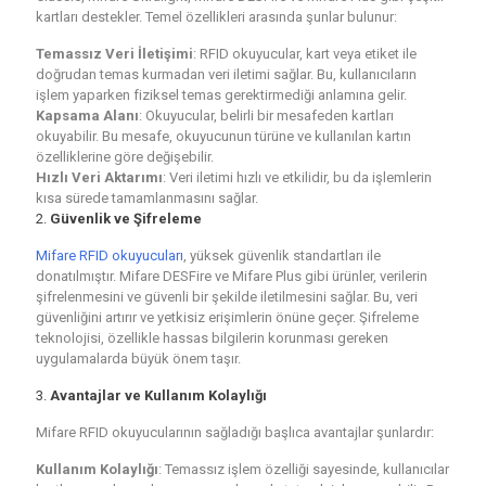
kartları destekler. Temel özellikleri arasında şunlar bulunur:
Temassız Veri İletişimi
: RFID okuyucular, kart veya etiket ile
doğrudan temas kurmadan veri iletimi sağlar. Bu, kullanıcıların
işlem yaparken fiziksel temas gerektirmediği anlamına gelir.
Kapsama Alanı
: Okuyucular, belirli bir mesafeden kartları
okuyabilir. Bu mesafe, okuyucunun türüne ve kullanılan kartın
özelliklerine göre değişebilir.
Hızlı Veri Aktarımı
: Veri iletimi hızlı ve etkilidir, bu da işlemlerin
kısa sürede tamamlanmasını sağlar.
2.
Güvenlik ve Şifreleme
Mifare RFID okuyucuları
, yüksek güvenlik standartları ile
donatılmıştır. Mifare DESFire ve Mifare Plus gibi ürünler, verilerin
şifrelenmesini ve güvenli bir şekilde iletilmesini sağlar. Bu, veri
güvenliğini artırır ve yetkisiz erişimlerin önüne geçer. Şifreleme
teknolojisi, özellikle hassas bilgilerin korunması gereken
uygulamalarda büyük önem taşır.
3.
Avantajlar ve Kullanım Kolaylığı
Mifare RFID okuyucularının sağladığı başlıca avantajlar şunlardır:
Kullanım Kolaylığı
: Temassız işlem özelliği sayesinde, kullanıcılar