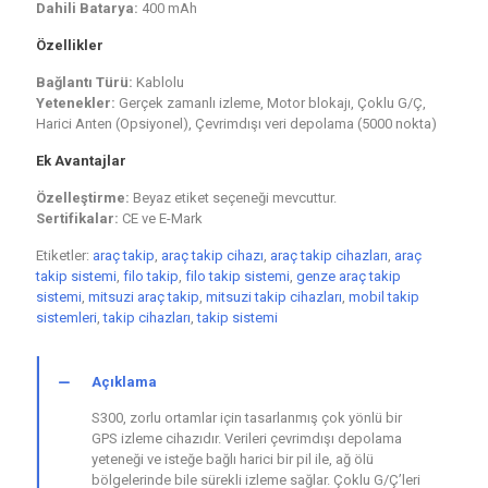
Dahili Batarya:
400 mAh
Özellikler
Bağlantı Türü:
Kablolu
Yetenekler:
Gerçek zamanlı izleme, Motor blokajı, Çoklu G/Ç,
Harici Anten (Opsiyonel), Çevrimdışı veri depolama (5000 nokta)
Ek Avantajlar
Özelleştirme:
Beyaz etiket seçeneği mevcuttur.
Sertifikalar:
CE ve E-Mark
Etiketler:
araç takip
,
araç takip cihazı
,
araç takip cihazları
,
araç
takip sistemi
,
filo takip
,
filo takip sistemi
,
genze araç takip
sistemi
,
mitsuzi araç takip
,
mitsuzi takip cihazları
,
mobil takip
sistemleri
,
takip cihazları
,
takip sistemi
Açıklama
S300, zorlu ortamlar için tasarlanmış çok yönlü bir
GPS izleme cihazıdır. Verileri çevrimdışı depolama
yeteneği ve isteğe bağlı harici bir pil ile, ağ ölü
bölgelerinde bile sürekli izleme sağlar. Çoklu G/Ç’leri