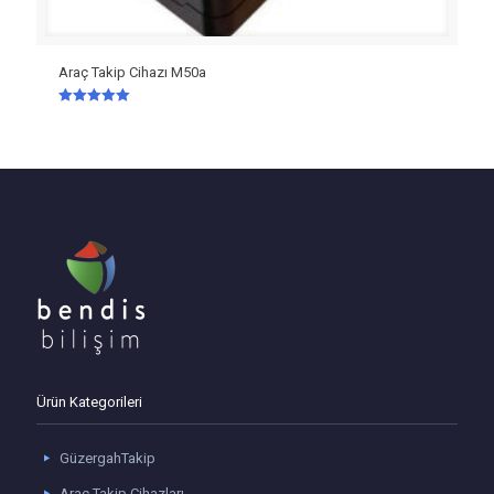
Araç Takip Cihazı M50a
5 üzerinden
5.00
oy aldı
Ürün Kategorileri
GüzergahTakip
Araç Takip Cihazları